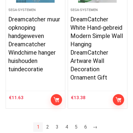
SEGA-SYSTEMEN
SEGA-SYSTEMEN
Dreamcatcher muur
DreamCatcher
opknoping
White Hand-gebreid
handgeweven
Modern Simple Wall
Dreamcatcher
Hanging
Windchime hanger
DreamCatcher
huishouden
Artware Wall
tuindecoratie
Decoration
Ornament Gift
€
11.63
€
13.38
1
2
3
4
5
6
→