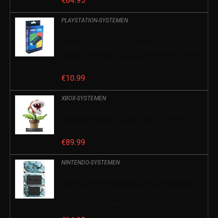
€
84.95
PLAYSTATION-SYSTEMEN
Mcbazel Video Audio Adapter PS2 to
HDMI Converter w/ 3.5mm Audio Output
for HDTV HDMI Monitor
€
10.99
XBOX-SYSTEMEN
Beeldje Amiibo N ° 66 Plant Piranha
Collectie Super Smash Bros
€
89.99
NINTENDO-SYSTEMEN
Design folie compatibel met Nintendo
New 3DS XL Designskin Vinyl Stickers
Glitter look Marmer Waterverf