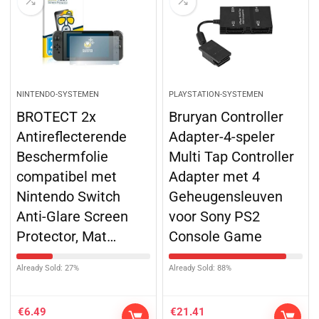
NINTENDO-SYSTEMEN
PLAYSTATION-SYSTEMEN
BROTECT 2x
Bruryan Controller
Antireflecterende
Adapter-4-speler
Beschermfolie
Multi Tap Controller
compatibel met
Adapter met 4
Nintendo Switch
Geheugensleuven
Anti-Glare Screen
voor Sony PS2
Protector, Mat…
Console Game
Already Sold: 27%
Already Sold: 88%
€
6.49
€
21.41