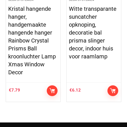
Kristal hangende
Witte transparante
hanger,
suncatcher
handgemaakte
opknoping,
hangende hanger
decoratie bal
Rainbow Crystal
prisma slinger
Prisms Ball
decor, indoor huis
kroonluchter Lamp
voor raamlamp
Xmas Window
Decor
€
7.79
€
6.12