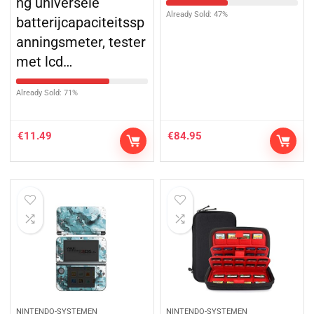
ng universele
Already Sold: 47%
batterijcapaciteitssp
anningsmeter, tester
met lcd…
Already Sold: 71%
€
11.49
€
84.95
NINTENDO-SYSTEMEN
NINTENDO-SYSTEMEN