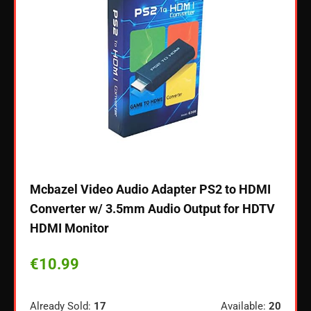
Mcbazel Video Audio Adapter PS2 to HDMI
Logi
Converter w/ 3.5mm Audio Output for HDTV
gami
HDMI Monitor
2.0, 
rock
€
10.99
€
14
Already Sold:
17
Available:
20