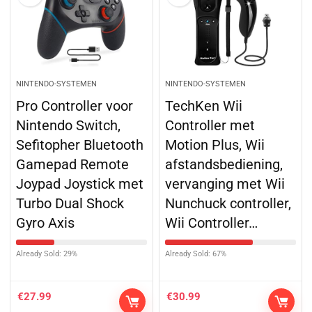
NINTENDO-SYSTEMEN
NINTENDO-SYSTEMEN
Pro Controller voor
TechKen Wii
Nintendo Switch,
Controller met
Sefitopher Bluetooth
Motion Plus, Wii
Gamepad Remote
afstandsbediening,
Joypad Joystick met
vervanging met Wii
Turbo Dual Shock
Nunchuck controller,
Gyro Axis
Wii Controller…
Already Sold: 29%
Already Sold: 67%
€
27.99
€
30.99