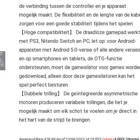
de verbinding tussen de controller en je apparaat
mogelijk maakt. De flexibiliteit en de lengte van de kab
zorgen voor een goede stabiliteit tijdens het spelen.
【Hoge compatibiliteit】 De draadloze gamepad werk
met PS3, Nitendo Switch en PC; let op: voor Android-
apparaten met Android 5.0-versie of alle andere versie
en op smartphones en tablets, de OTG-functie
ondersteunen, moet de gamesilator voor games worde
gedownload, alleen door deze gamesilatoren kan het
spel perfect besturen.
【Dubbele trilling】 De geïntegreerde asymmetrische
motoren produceren variabele trillingen, die het je
mogelijk maakt om elk schot te voelen om je direct in
het hart van de strijd te brengen.
Amazon.nl Price:
€
26.99
(as of 10/04/2023 14:28 PST-
Details
)
&
FREE Shipping
.