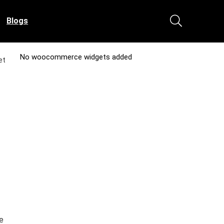
Blogs
No woocommerce widgets added
et
e