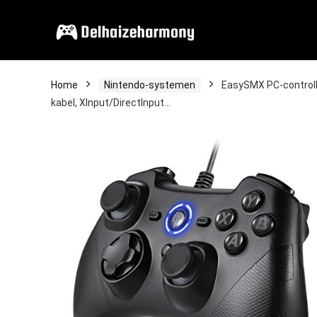
Home
Nintendo-systemen
EasySMX PC-controlle
kabel, XInput/DirectInput…