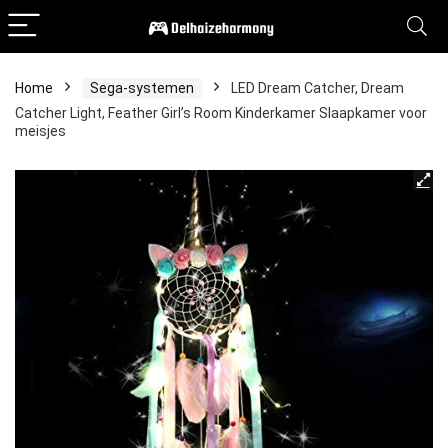
Home
Sega-systemen
LED Dream Catcher, Dream
Catcher Light, Feather Girl’s Room Kinderkamer Slaapkamer voor
meisjes