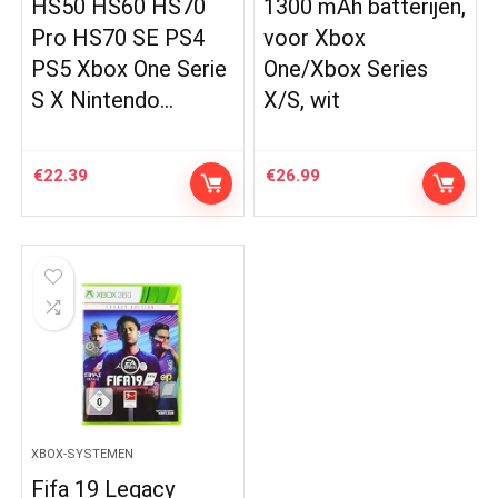
HS50 HS60 HS70
1300 mAh batterijen,
Pro HS70 SE PS4
voor Xbox
PS5 Xbox One Serie
One/Xbox Series
S X Nintendo…
X/S, wit
€
22.39
€
26.99
XBOX-SYSTEMEN
Fifa 19 Legacy