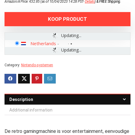
Amazon.nl Price:
€
32.85
(as of 10/04/2023 14:28 PST-
Details
)
&
FREE Shipping
.
KOOP PRODUCT
Updating...
Netherlands
-
Updating...
Category:
Nintendo-systemen
Description
Additional information
De retro gamingmachine is voor entertainment, eenvoudige