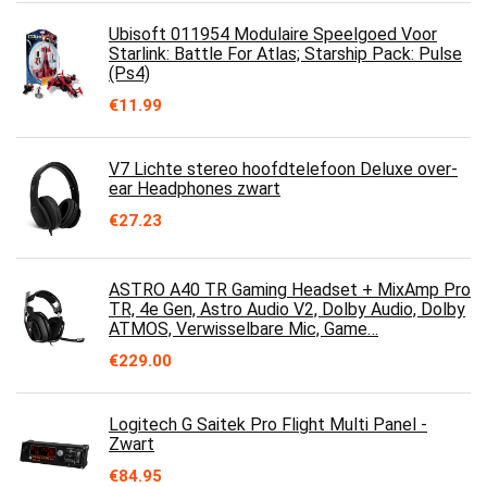
Ubisoft 011954 Modulaire Speelgoed Voor
Starlink: Battle For Atlas; Starship Pack: Pulse
(Ps4)
€
11.99
V7 Lichte stereo hoofdtelefoon Deluxe over-
ear Headphones zwart
€
27.23
ASTRO A40 TR Gaming Headset + MixAmp Pro
TR, 4e Gen, Astro Audio V2, Dolby Audio, Dolby
ATMOS, Verwisselbare Mic, Game…
€
229.00
Logitech G Saitek Pro Flight Multi Panel -
Zwart
€
84.95