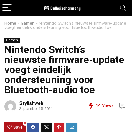
Home
»
Gamen
»
Nintendo Switch’s nieuwste firmware-update
voegt eindelijk ondersteuning voor Bluetooth-audio toe
Gamen
Nintendo Switch’s
nieuwste firmware-update
voegt eindelijk
ondersteuning voor
Bluetooth-audio toe
Stylishweb
14
Views
September 15, 2021
0
Save