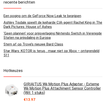
recente berichten
Een poging om de GeForce Now Leak te begrijpen
Ashley Tisdale speelt de keiharde CIA-agent Rachel King in The
Dark Pictures: House of Ashes
‘Geen plannen’ voor prijsverlaging Nintendo Switch in Verenigde
Staten na prijsdaling in Europa
Stem af op Trove’s nieuwe Bard Class
Star Wars: KOTOR is terug… maar niet op Xbox – ontgrendeld
511
Hotkeuzes
GIRIAITUS Wii Motion Plus Adapter - Externe
Wii Motion Plus Attachment Sensor Controller
(Wit 1 stuks)
€
13.97